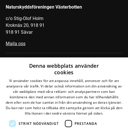
Naturskyddsföreningen Västerbotten
c/o Stig-Olof Holm
Kroknäs 20, 918 91
918 91 Sävar
Maila oss
Swisha en gåva på valfritt belopp
Denna webbplats använder
cookies
till Naturskyddsföreningen i
Vi använder cookies för att anpassa innehåll, annonser och för att
Västerbotten och stöd lokala
analysera vår trafik. Vi delar också information om din användning av
insatser för djur och natur:
vår webbplats med våra reklam- och analyspartners som kan
kombinera den med annan information som du har tillhandahållit
123 558 07 33
dem eller som de har samlat in från din användning av deras tjänster.
Du kan när som helst ta tillbaka ditt samtycke genom att klicka på den
lilla ikonen i det nedre vänstra hörnet på sidan.
STRIKT NÖDVÄNDIGT
PRESTANDA
Den här webbplatsen drivs av
Glesys AB
med
Bra